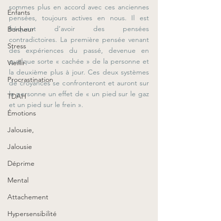
sommes plus en accord avec ces anciennes 
Enfants
pensées, toujours actives en nous. Il est 
fréquent d’avoir des pensées 
Bonheur
contradictoires. La première pensée venant 
Stress
des expériences du passé, devenue en 
quelque sorte « cachée » de la personne et 
Vieillir
la deuxième plus à jour. Ces deux systèmes 
Procrastination
de croyances se confronteront et auront sur 
la personne un effet de « un pied sur le gaz 
TDAH
et un pied sur le frein ».  
Émotions
Jalousie,
Jalousie
Déprime
Mental
Attachement
Hypersensibilité