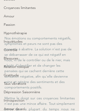
Croyances limitantes
Amour
Passion
Hypnothérapie
Nos émotions ou comportements négatifs, 
Inquiétudes
symptômes et peurs ne sont pas des 
ennemis à abattre. La solution n’est pas de 
Contrôle
se débarrasser de ce qui est négatif en 
Blessures
nous, ni de le contrôler ou de le nier, mais 
plutôt d’identifier et de changer les 
Relation toxique
pensées qui se cachent derrière cette 
Gratitude
sensation négative, afin qu’elle devienne 
saine et génère des sentiments et des 
Taux vibratoire
comportements positifs.
Dépression Saisonnière
Mettre le doigt sur ces croyances limitantes 
Introspection
n’est pas une mince affaire. Tout simplement 
Amour de soi
parce que la plupart du temps nous ne 