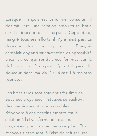
Lorsque François est venu me consulter, il 
désirait vivre une relation amoureuse bâtie 
sur la douceur et le respect. Cependant, 
malgré tous ses efforts, il n’y arrivait pas. La 
douceur des compagnes de François 
semblait engendrer frustration et agressivité 
chez lui, ce qui rendait ces femmes sur la 
défensive. « Pourquoi n’y a-t-il pas de 
douceur dans ma vie ? », disait-il à maintes 
reprises.
Les bons trucs sont souvent très simples. 
Sous ces croyances limitatives se cachent 
des besoins émotifs non comblés.  
Répondre à ces besoins émotifs est la 
solution à la transformation de ces 
croyances que nous ne désirons plus.  Et si 
François s’était senti à l’aise de refuser une 