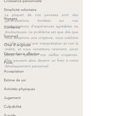
Croissance personnelle
Simplicité volontaire
La plupart de nos pensées sont des 
Voyages
généralisations fondées sur nos 
interprétations d’expériences agréables ou 
Confiance
douloureuses. Le problème est que dès que 
Sommeil
nous adoptons une croyance, nous oublions 
qu’elle n’est qu’une interprétation et non la 
Crise d'angoisse
réalité, et nous remettons rarement, sinon 
Dépendance affective
jamais en question nos vieilles croyances. 
Elles peuvent alors devenir un frein à notre 
Poids
développement personnel.
Acceptation
Estime de soi
Activités physiques
Jugement
Culpabilité
Suicide