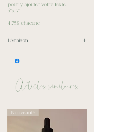
pour y ajouter votre texte.
5''x 7''
4.75$ chacune
Livraison
Livraison gratuite sur toute
commande au-dessus de 100$
Articles similaires
Nouveauté
Économisez 4$