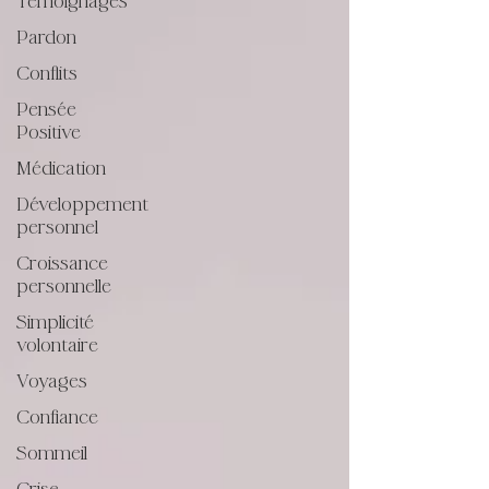
Témoignages
Pardon
Conflits
Pensée
Positive
Médication
Développement
personnel
Croissance
personnelle
Simplicité
volontaire
Voyages
Confiance
Sommeil