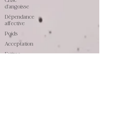
Crise
d'angoisse
Dépendance
affective
Poids
Acceptation
Estime
de soi
Activités
physiques
Jugement
Culpabilité
Suicide
Croyances
limitantes
Amour