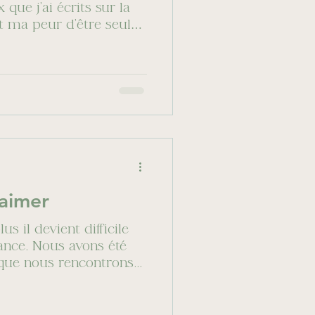
que j’ai écrits sur la
t ma peur d’être seule.
ances limitantes
Blessures
aimer
us il devient difficile
iance. Nous avons été
que nous rencontrons...