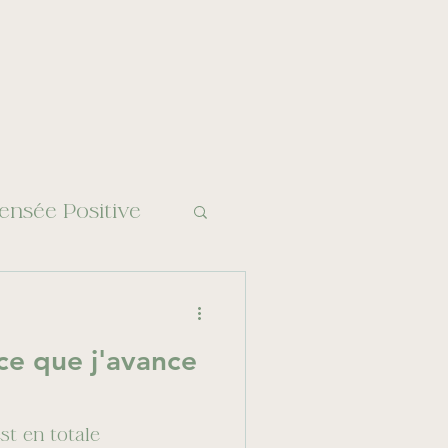
ensée Positive
le
rce que j'avance
se d'angoisse
est en totale