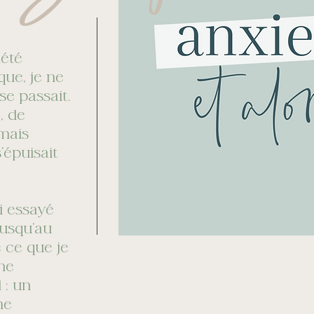
iété
que, je ne
e passait.
, de
 mais
’épuisait
i essayé
Jusqu’au
e ce que je
une
 : un
me