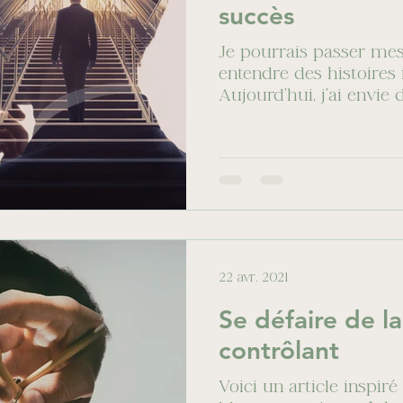
succès
Je pourrais passer mes
entendre des histoires 
Aujourd’hui, j’ai envie
préférées....
22 avr. 2021
Se défaire de l
contrôlant
Voici un article inspiré