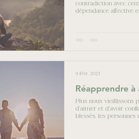
Poids
Acceptation
Estime de soi
contradiction avec ceux 
dépendance affective e
Parce...
Jugement
Culpabilité
Suicide
Croy
Hypnothérapie
Inquiétudes
Contrôle
9 févr. 2023
atitude
Réapprendre à 
Plus nous vieillissons pl
d’aimer et d’avoir conf
blessés, les personnes 