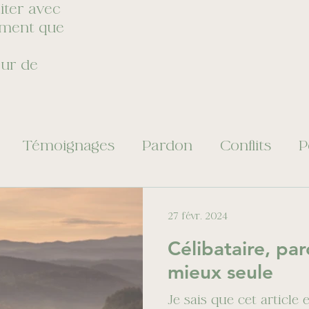
iter avec
oment que
ur de
Témoignages
Pardon
Conflits
P
ppement personnel
Croissance personnel
27 févr. 2024
Célibataire, pa
Voyages
Confiance
Sommeil
Cri
mieux seule
Je sais que cet article 