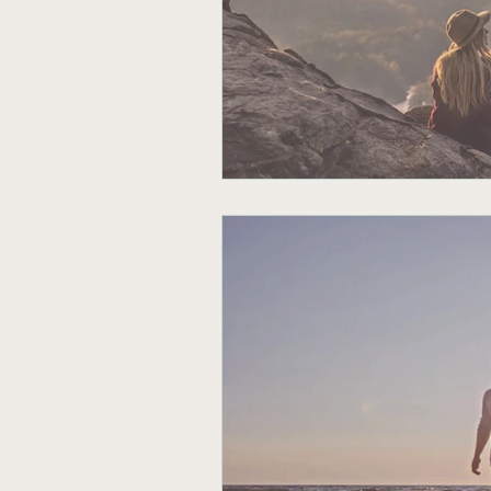
Dépendance affective
Activités physiques
Amour
Passion
Relation toxique
Gr