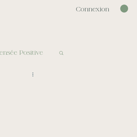
Connexion
ensée Positive
le
se d'angoisse