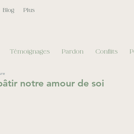
Blog
Plus
Témoignages
Pardon
Conflits
P
ure
ppement personnel
Croissance personnel
bâtir notre amour de soi
Voyages
Confiance
Sommeil
Cri
Poids
Acceptation
Estime de soi