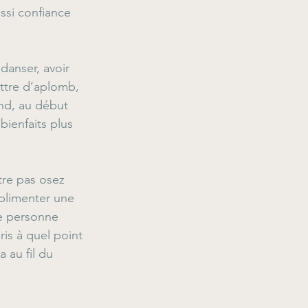
ussi confiance 
danser, avoir 
ettre d’aplomb, 
nd, au début 
ienfaits plus 
tre pas osez 
plimenter une 
ne personne 
is à quel point 
 au fil du 