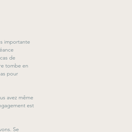
us importante 
séance 
cas de 
ure tombe en 
pas pour 
Vous avez même 
engagement est 
vons. Se 