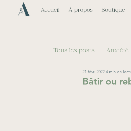
Accueil
À propos
Boutique
Tous les posts
Anxiété
21 févr. 2022
4 min de lect
Médication
Dévelo
Bâtir ou re
Simplicité volontaire
Dépendance affective