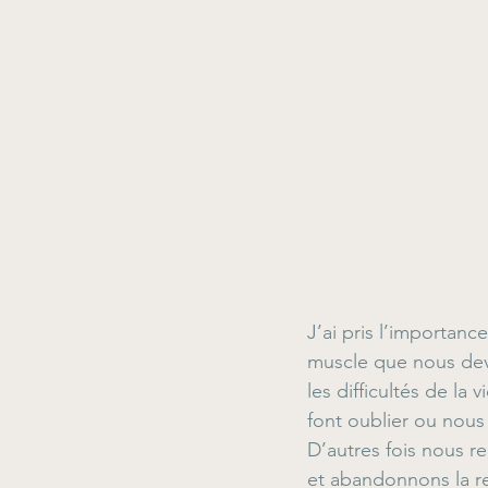
Activités physiques
Amour
Passion
Relation toxique
Gr
J’ai pris l’importanc
muscle que nous devo
les difficultés de la 
font oublier ou nou
D’autres fois nous r
et abandonnons la r