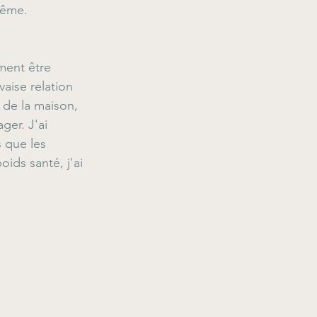
même. 
ment être 
aise relation 
 de la maison, 
er. J'ai 
 que les 
ids santé, j'ai 