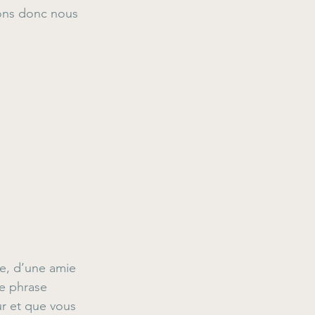
vons donc nous 
e, d’une amie 
e phrase 
r et que vous 