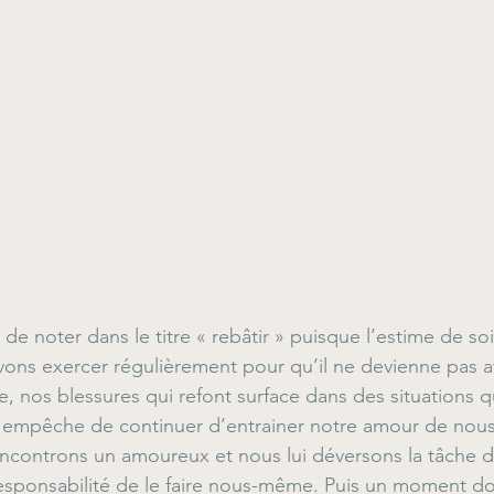
Jugement
Culpabilité
Suicide
Croy
Hypnothérapie
Inquiétudes
Contrôle
atitude
e de noter dans le titre « rebâtir » puisque l’estime de s
ns exercer régulièrement pour qu’il ne devienne pas at
vie, nos blessures qui refont surface dans des situations q
s empêche de continuer d’entrainer notre amour de nou
encontrons un amoureux et nous lui déversons la tâche 
esponsabilité de le faire nous-même. Puis un moment do