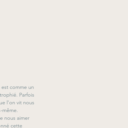
ances limitantes
Blessures
oi est comme un 
rophié. Parfois 
ue l’on vit nous 
s-même. 
de nous aimer 
nné cette 