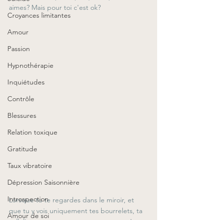
aimes? Mais pour toi c'est ok?
Croyances limitantes
Amour
Passion
Hypnothérapie
Inquiétudes
Contrôle
Blessures
Relation toxique
Gratitude
Taux vibratoire
Dépression Saisonnière
Introspection
Lorsque tu te regardes dans le miroir, et 
que tu y vois uniquement tes bourrelets, ta 
Amour de soi