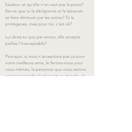
hauteur, et qu'elle n'en vaut pas la peine? 
Est-ce que tu la dénigrerais et la laisserais 
se faire diminuer par les autres? Tu la 
protégerais, mais pour toi, c'est ok?
Lui dirais-tu que par amour, elle accepte 
parfois l'inacceptable? 
Pourquoi, si nous n’acceptions pas ça pour 
notre meilleure amie, le ferions-nous pour 
nous-mêmes, la personne que nous serions 
censées prendre le plus soin au monde, et 
pour qui cet amour devrait grandir chaque 
jour, inconditionnellement? N’as-tu pas 
envie, à la place, de t'accepter, d'être 
indulgente, de t'aimer comme tu le ferais 
pour elle... 
''Aime-toi autant que tu voudrais être 
aimée.''