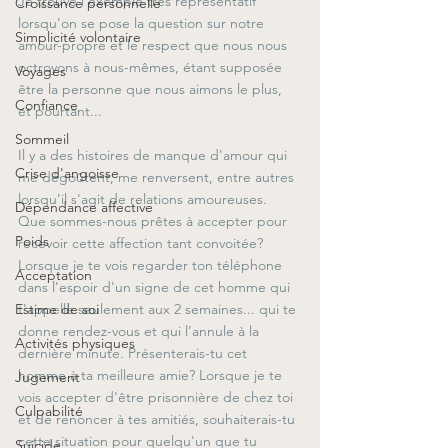
Je trouve l'exemple très représentatif 
Croissance personnelle
lorsqu'on se pose la question sur notre 
Simplicité volontaire
amour-propre et le respect que nous nous 
octroyons à nous-mêmes, étant supposée 
Voyages
être la personne que nous aimons le plus, 
Confiance
et pourtant...
Sommeil
Il y a des histoires de manque d'amour qui 
Crise d'angoisse
me dégoûtent, me renversent, entre autres 
lorsqu'il s'agit de relations amoureuses. 
Dépendance affective
Que sommes-nous prêtes à accepter pour 
Poids
recevoir cette affection tant convoitée? 
Lorsque je te vois regarder ton téléphone 
Acceptation
dans l'espoir d'un signe de cet homme qui 
t'appelle seulement aux 2 semaines... qui te 
Estime de soi
donne rendez-vous et qui l’annule à la 
Activités physiques
dernière minute. Présenterais-tu cet 
homme à ta meilleure amie? Lorsque je te 
Jugement
vois accepter d'être prisonnière de chez toi 
Culpabilité
et de renoncer à tes amitiés, souhaiterais-tu 
cette situation pour quelqu'un que tu 
Suicide