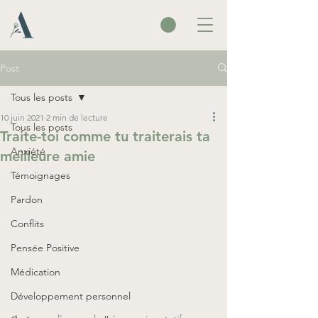
Post
Tous les posts
10 juin 2021
2 min de lecture
Tous les posts
Traite-toi comme tu traiterais ta
Anxiété
meilleure amie
Témoignages
Pardon
Conflits
Pensée Positive
Médication
Développement personnel