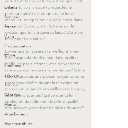
cellulite et tes vergetures, est-ce que c'est 
ce que tu vois lorsque tu regardes ta 
Enfants
meilleure amie? Est-ce que tu lui ferais 
Bonheur
manquer un repas pour qu'elle entre dans 
le moule? Est-ce que tu la traiterais de 
Stress
grosse, que tu la trouverais laide? Elle, non, 
Vieillir
mais pour toi c'est ok? 
Procrastination
Est-ce que tu laisserais ta meilleure amie 
TDAH
être incapable de dire non, faire profiter 
d'elle, ne pas s'affirmer, être dépendante 
Émotions
d'une personne qui ne la mérite pas? Est-ce 
Jalousie,
que tu laisserais une personne que tu aimes 
passer ses soirées devant la télévision en 
Jalousie
mangeant un sac de croustilles sans bouger, 
Déprime
sans faire d'activités? Est-ce que tu lui 
cuisinerais des aliments de piètre qualité, 
Mental
frits, avec de gros desserts pleins de sucre?
Attachement
Hypersensibilité