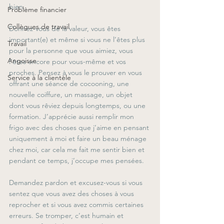
bien.
Problème financier
Collègues de travail
Donnez-vous de la valeur, vous êtes 
important(e) et même si vous ne l’êtes plus 
Travail
pour la personne que vous aimiez, vous 
Angoisse
l’êtes encore pour vous-même et vos 
proches. Pensez à vous le prouver en vous 
Service à la clientèle
offrant une séance de cocooning, une 
nouvelle coiffure, un massage, un objet 
dont vous rêviez depuis longtemps, ou une 
formation. J’apprécie aussi remplir mon 
frigo avec des choses que j’aime en pensant 
uniquement à moi et faire un beau ménage 
chez moi, car cela me fait me sentir bien et 
pendant ce temps, j’occupe mes pensées.
Demandez pardon et excusez-vous si vous 
sentez que vous avez des choses à vous 
reprocher et si vous avez commis certaines 
erreurs. Se tromper, c’est humain et 