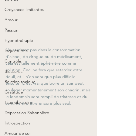
Croyances limitantes
Amour
Passion
Hypnothérapie
Ne sombrez pas dans la consommation 
Inquiétudes
d’alcool, de drogue ou de médicament, 
Contrôle
cela est tellement éphémère comme 
solution. Ceci ne fera que retarder votre 
Blessures
deuil, et il n’en sera que plus difficile 
Relation toxique
ensuite. C’est vrai que boire un soir peut 
soulager momentanément son chagrin, mais 
Gratitude
le lendemain sera rempli de tristesse et du 
Taux vibratoire
sentiment d’être encore plus seul.
Dépression Saisonnière
Introspection
Amour de soi