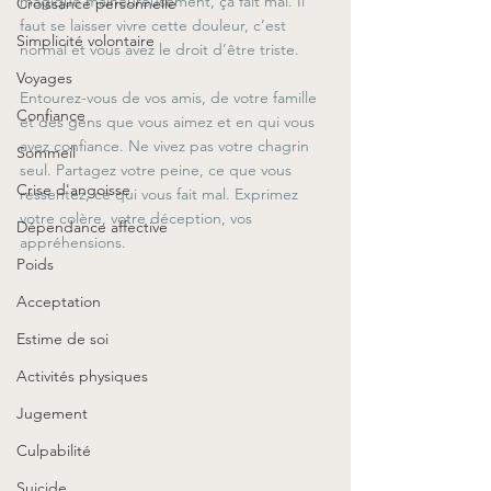
magique malheureusement, ça fait mal. Il 
Croissance personnelle
faut se laisser vivre cette douleur, c’est 
Simplicité volontaire
normal et vous avez le droit d’être triste.
Voyages
Entourez-vous de vos amis, de votre famille 
Confiance
et des gens que vous aimez et en qui vous 
avez confiance. Ne vivez pas votre chagrin 
Sommeil
seul. Partagez votre peine, ce que vous 
Crise d'angoisse
ressentez, ce qui vous fait mal. Exprimez 
votre colère, votre déception, vos 
Dépendance affective
appréhensions.
Poids
Acceptation
Estime de soi
Activités physiques
Jugement
Culpabilité
Suicide