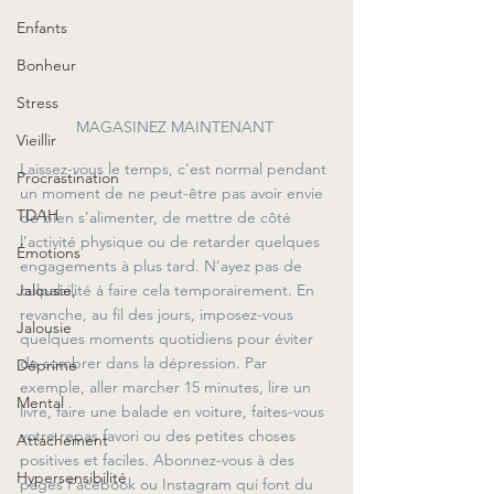
Enfants
Bonheur
Stress
MAGASINEZ MAINTENANT 
Vieillir
Laissez-vous le temps, c’est normal pendant 
Procrastination
un moment de ne peut-être pas avoir envie 
TDAH
de bien s’alimenter, de mettre de côté 
l’activité physique ou de retarder quelques 
Émotions
engagements à plus tard. N’ayez pas de 
Jalousie,
culpabilité à faire cela temporairement. En 
revanche, au fil des jours, imposez-vous 
Jalousie
quelques moments quotidiens pour éviter 
de sombrer dans la dépression. Par 
Déprime
exemple, aller marcher 15 minutes, lire un 
Mental
livre, faire une balade en voiture, faites-vous 
votre repas favori ou des petites choses 
Attachement
positives et faciles. Abonnez-vous à des 
Hypersensibilité
pages Facebook ou Instagram qui font du 