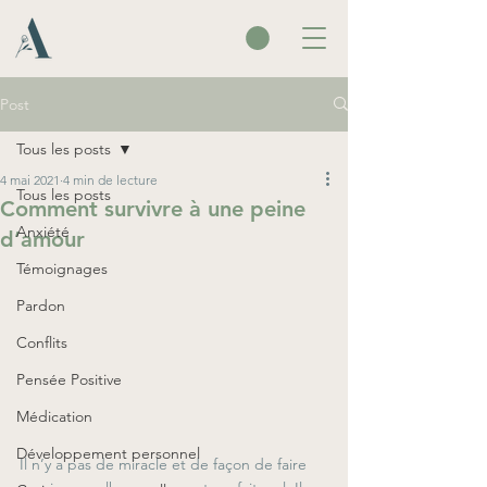
Post
Tous les posts
4 mai 2021
4 min de lecture
Tous les posts
Comment survivre à une peine
Anxiété
d’amour
Témoignages
Pardon
Conflits
Pensée Positive
Médication
Développement personnel
Il n’y a pas de miracle et de façon de faire 